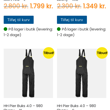
Den oprindelige pris var: 2.
Den aktuelle pris er:
Den oprin
D
2.800
kr.
1.799
kr.
2.300
kr.
1.349
kr.
Tilføj til kurv
Tilføj til kurv
På lager i butik (levering:
På lager i butik (levering:
1-2 dage)
1-2 dage)
Tilbud!
Tilbud!
HH Pier Buks 4.0 – 980
HH Pier Buks 4.0 – 980
Ebony – XL
Ebony – S