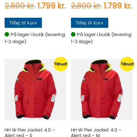
Den oprindelige pris var: 2.
Den aktuelle pris er:
Den oprin
D
2.800
kr.
1.799
kr.
2.800
kr.
1.799
kr.
Tilføj til kurv
Tilføj til kurv
På lager i butik (levering:
På lager i butik (levering:
1-2 dage)
1-2 dage)
Tilbud!
Tilbud!
HH W Pier Jacket 4.0 –
HH W Pier Jacket 4.0 –
Alert red – S
Alert red – M