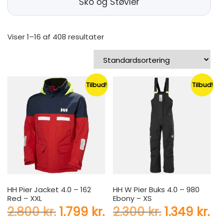
Sko og Støvler
Viser 1–16 af 408 resultater
Tilbud!
Tilbud!
HH Pier Jacket 4.0 – 162
HH W Pier Buks 4.0 – 980
Red – XXL
Ebony – XS
Den oprindelige pris var: 2.
Den aktuelle pris er:
Den oprin
D
2.800
kr.
1.799
kr.
2.300
kr.
1.349
kr.