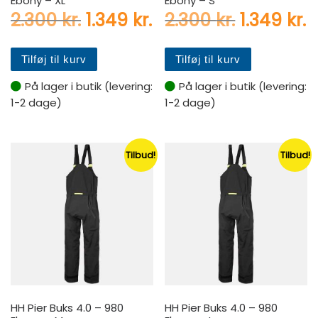
Den oprindelige pris var: 2.
Den aktuelle pris er:
Den oprin
D
2.300
kr.
1.349
kr.
2.300
kr.
1.349
kr.
Tilføj til kurv
Tilføj til kurv
På lager i butik (levering:
På lager i butik (levering:
1-2 dage)
1-2 dage)
Tilbud!
Tilbud!
HH Pier Buks 4.0 – 980
HH Pier Buks 4.0 – 980