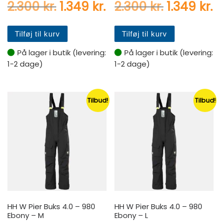
Den oprindelige pris var: 2.
Den aktuelle pris er:
Den oprin
D
2.300
kr.
1.349
kr.
2.300
kr.
1.349
kr.
Tilføj til kurv
Tilføj til kurv
På lager i butik (levering:
På lager i butik (levering:
1-2 dage)
1-2 dage)
Tilbud!
Tilbud!
HH W Pier Buks 4.0 – 980
HH W Pier Buks 4.0 – 980
Ebony – M
Ebony – L