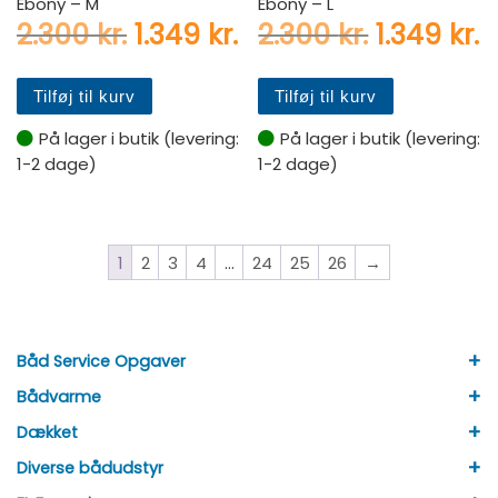
Ebony – M
Ebony – L
Den oprindelige pris var: 2.
Den aktuelle pris er:
Den oprin
D
2.300
kr.
1.349
kr.
2.300
kr.
1.349
kr.
Tilføj til kurv
Tilføj til kurv
På lager i butik (levering:
På lager i butik (levering:
1-2 dage)
1-2 dage)
1
2
3
4
…
24
25
26
→
+
Båd Service Opgaver
+
Bådvarme
+
Dækket
+
Diverse bådudstyr