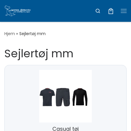
Vis hele indholdet
Search
Me
Hjem
»
Sejlertøj mm
Sejlertøj mm
Casual tøj