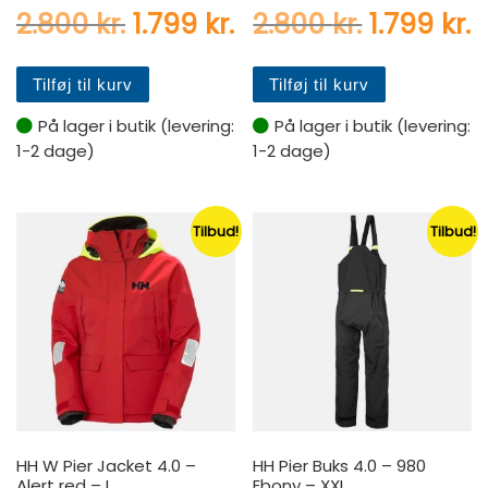
Den oprindelige pris var: 2.
Den aktuelle pris er:
Den oprin
D
2.800
kr.
1.799
kr.
2.800
kr.
1.799
kr.
Tilføj til kurv
Tilføj til kurv
På lager i butik (levering:
På lager i butik (levering:
1-2 dage)
1-2 dage)
Tilbud!
Tilbud!
HH W Pier Jacket 4.0 –
HH Pier Buks 4.0 – 980
Alert red – L
Ebony – XXL