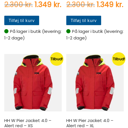
Den oprindelige pris var: 2.
Den aktuelle pris er:
Den oprin
D
2.300
kr.
1.349
kr.
2.300
kr.
1.349
kr.
Tilføj til kurv
Tilføj til kurv
På lager i butik (levering:
På lager i butik (levering:
1-2 dage)
1-2 dage)
Tilbud!
Tilbud!
HH W Pier Jacket 4.0 –
HH W Pier Jacket 4.0 –
Alert red – XS
Alert red – XL