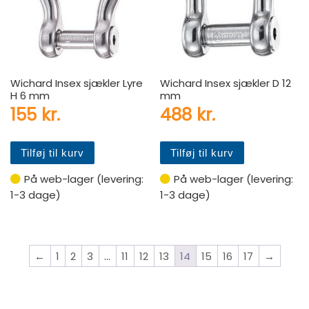
Wichard Insex sjækler Lyre
Wichard Insex sjækler D 12
H 6 mm
mm
155
kr.
488
kr.
Tilføj til kurv
Tilføj til kurv
På web-lager (levering:
På web-lager (levering:
1-3 dage)
1-3 dage)
←
1
2
3
…
11
12
13
14
15
16
17
→