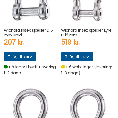
Wichard Insex sjækler D 6
Wichard Insex sjækler Lyre
mm Bred
H 12 mm
207
kr.
519
kr.
Tilføj til kurv
Tilføj til kurv
På lager i butik (levering:
På web-lager (levering:
1-2 dage)
1-3 dage)