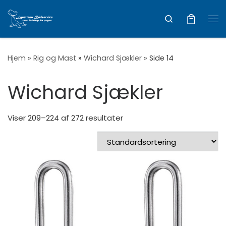
Vis hele indholdet
Search
Me
Hjem
»
Rig og Mast
»
Wichard Sjækler
»
Side 14
Wichard Sjækler
Viser 209–224 af 272 resultater