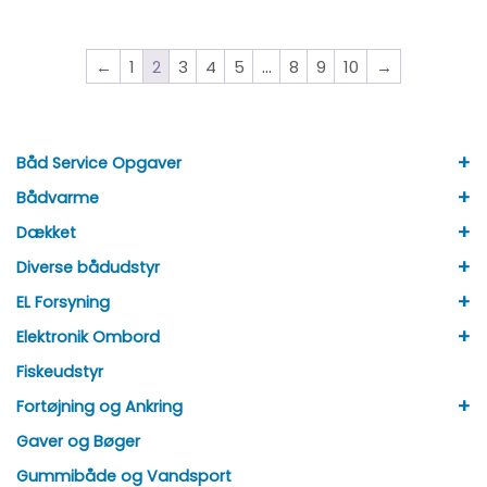
←
1
2
3
4
5
…
8
9
10
→
+
Båd Service Opgaver
+
Bådvarme
+
Dækket
+
Diverse bådudstyr
+
EL Forsyning
+
Elektronik Ombord
Fiskeudstyr
+
Fortøjning og Ankring
Gaver og Bøger
Gummibåde og Vandsport