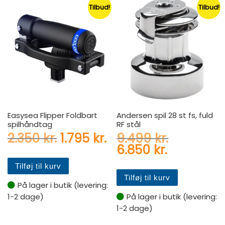
Tilbud!
Tilbud!
Easysea Flipper Foldbart
Andersen spil 28 st fs, fuld
spilhåndtag
RF stål
Den oprindelige pris var: 2.
Den aktuelle pris er:
Den oprin
2.350
kr.
1.795
kr.
9.499
kr.
Den aktuel
6.850
kr.
Tilføj til kurv
Tilføj til kurv
På lager i butik (levering:
1-2 dage)
På lager i butik (levering:
1-2 dage)