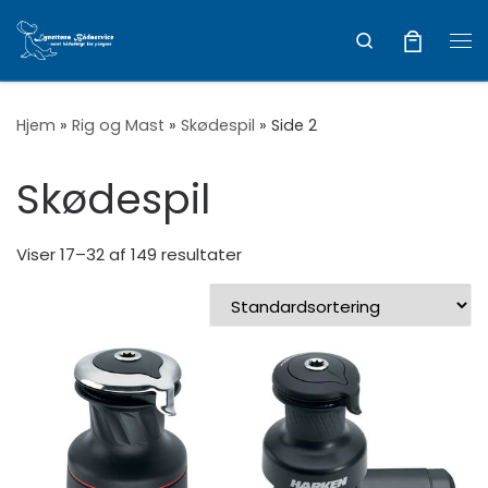
Vis hele indholdet
Search
Me
Hjem
»
Rig og Mast
»
Skødespil
»
Side 2
Skødespil
Viser 17–32 af 149 resultater