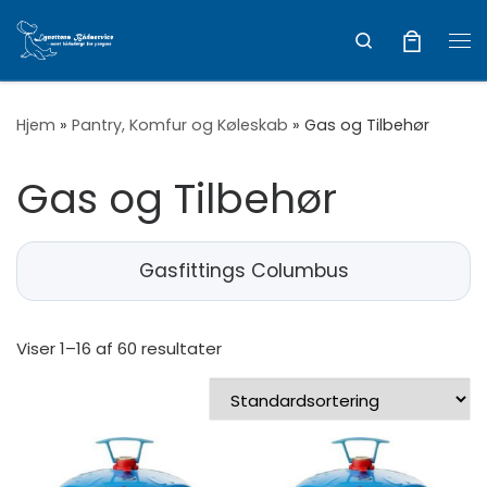
Vis hele indholdet
Search
Me
Hjem
»
Pantry, Komfur og Køleskab
»
Gas og Tilbehør
Gas og Tilbehør
Gasfittings Columbus
Viser 1–16 af 60 resultater