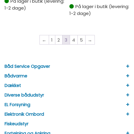
På lager i butik (levering:
På lager i butik (levering:
1-2 dage)
1-2 dage)
←
1
2
3
4
5
→
+
Båd Service Opgaver
+
Bådvarme
+
Dækket
+
Diverse bådudstyr
+
EL Forsyning
+
Elektronik Ombord
Fiskeudstyr
+
Fortøjning og Ankring