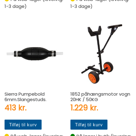
1-3 dage)
1-3 dage)
Sierra Pumpebold
1852 påhængsmotor vogn
6mm.Slangestuds.
20HK / 50KG
413
kr.
1.229
kr.
Tilføj til kurv
Tilføj til kurv