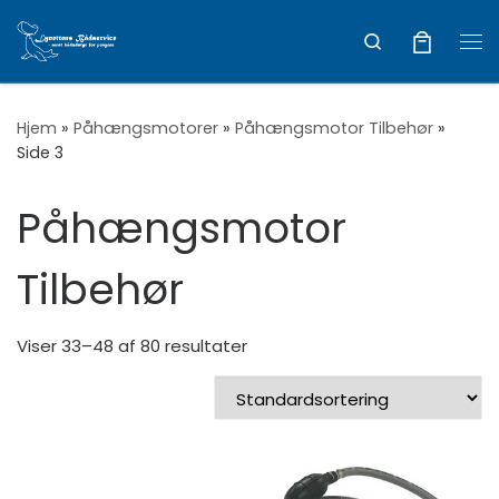
Vis hele indholdet
Search
Me
Hjem
»
Påhængsmotorer
»
Påhængsmotor Tilbehør
»
Side 3
Påhængsmotor
Tilbehør
Viser 33–48 af 80 resultater