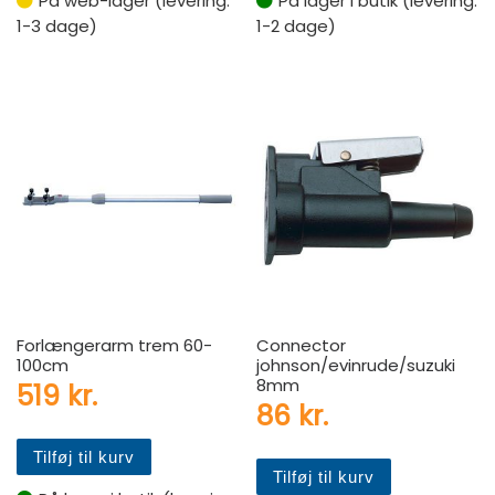
På web-lager (levering:
På lager i butik (levering:
1-3 dage)
1-2 dage)
Forlængerarm trem 60-
Connector
100cm
johnson/evinrude/suzuki
8mm
519
kr.
86
kr.
Tilføj til kurv
Tilføj til kurv