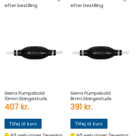
efter bestilling
efter bestilling
Sierra Pumpebold
Sierra Pumpebold
10mm.Slangestuds.
8mm.Slangestuds.
407
kr.
391
kr.
Tilføj til kurv
Tilføj til kurv
På web-lager (levering:
På web-lager (levering: