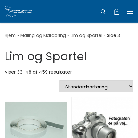
Vis hele indholdet
Search
Me
Hjem
»
Maling og Klargøring
»
Lim og Spartel
»
Side 3
Lim og Spartel
Viser 33–48 af 459 resultater