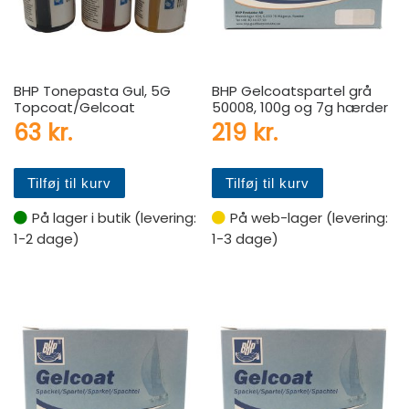
BHP Tonepasta Gul, 5G
BHP Gelcoatspartel grå
Topcoat/Gelcoat
50008, 100g og 7g hærder
63
kr.
219
kr.
Tilføj til kurv
Tilføj til kurv
På lager i butik (levering:
På web-lager (levering:
1-2 dage)
1-3 dage)