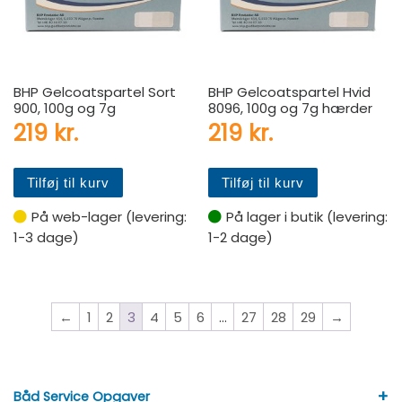
BHP Gelcoatspartel Sort
BHP Gelcoatspartel Hvid
900, 100g og 7g
8096, 100g og 7g hærder
219
kr.
219
kr.
Tilføj til kurv
Tilføj til kurv
På web-lager (levering:
På lager i butik (levering:
1-3 dage)
1-2 dage)
←
1
2
3
4
5
6
…
27
28
29
→
+
Båd Service Opgaver