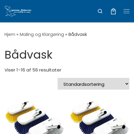
Vis hele indholdet
Search
Me
Hjem
»
Maling og Klargøring
»
Bådvask
Bådvask
Viser 1–16 af 56 resultater