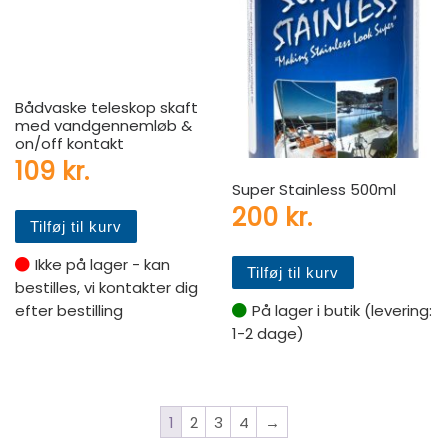
Bådvaske teleskop skaft
med vandgennemløb &
on/off kontakt
109
kr.
Super Stainless 500ml
200
kr.
Tilføj til kurv
Ikke på lager - kan
Tilføj til kurv
bestilles, vi kontakter dig
På lager i butik (levering:
efter bestilling
1-2 dage)
1
2
3
4
→