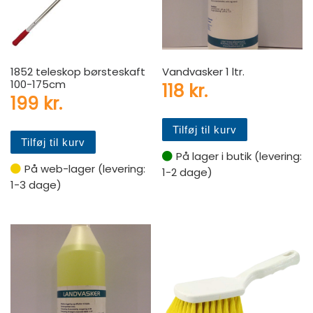
1852 teleskop børsteskaft
Vandvasker 1 ltr.
100-175cm
118
kr.
199
kr.
Tilføj til kurv
Tilføj til kurv
På lager i butik (levering:
På web-lager (levering:
1-2 dage)
1-3 dage)