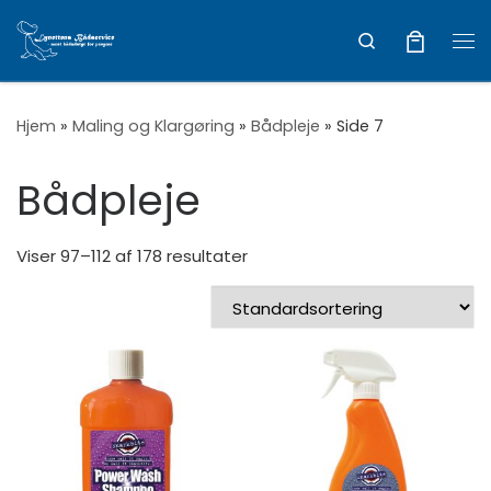
Vis hele indholdet
Search
Me
Hjem
»
Maling og Klargøring
»
Bådpleje
»
Side 7
Bådpleje
Viser 97–112 af 178 resultater