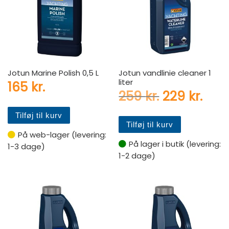
Jotun Marine Polish 0,5 L
Jotun vandlinie cleaner 1
liter
165
kr.
Den oprinde
Den 
259
kr.
229
kr.
Tilføj til kurv
Tilføj til kurv
På web-lager (levering:
På lager i butik (levering:
1-3 dage)
1-2 dage)