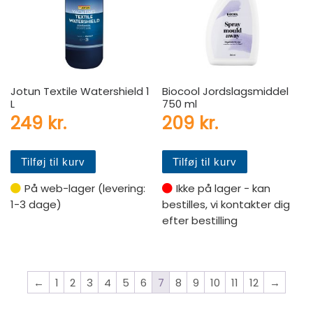
Jotun Textile Watershield 1
Biocool Jordslagsmiddel
L
750 ml
249
kr.
209
kr.
Tilføj til kurv
Tilføj til kurv
På web-lager (levering:
Ikke på lager - kan
1-3 dage)
bestilles, vi kontakter dig
efter bestilling
←
1
2
3
4
5
6
7
8
9
10
11
12
→