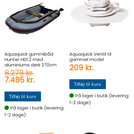
Aquaquick gummibåd
Aquaquick Ventil til
Hunter HD1.2 med
gammel model
aluminiums dørk 270cm
209
kr.
Den oprindelige pris var: 8.2
8.279
kr.
Den aktuelle pris er: 7.495 kr
7.495
kr.
Tilføj til kurv
På lager i butik (levering:
Tilføj til kurv
1-2 dage)
På lager i butik (levering:
1-2 dage)