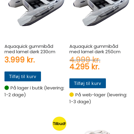
Aquaquick gummibåd
Aquaquick gummibåd
med lamel dørk 230cm
med lamel dørk 250cm
Den oprin
3.999
kr.
4.999
kr.
Den aktuel
4.295
kr.
Tilføj til kurv
Tilføj til kurv
På lager i butik (levering:
1-2 dage)
På web-lager (levering:
1-3 dage)
Tilbud!