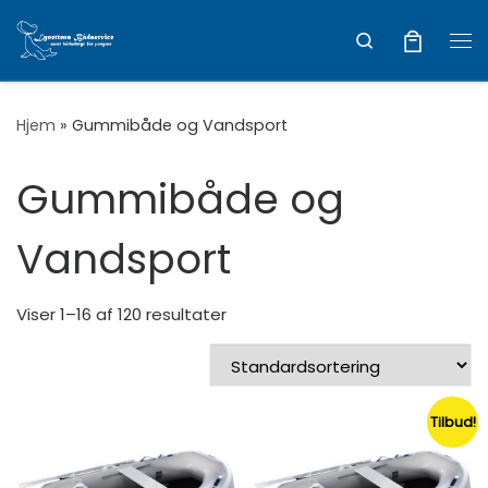
Vis hele indholdet
Search
Me
Hjem
»
Gummibåde og Vandsport
Gummibåde og
Vandsport
Viser 1–16 af 120 resultater
Tilbud!