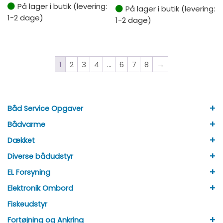
På lager i butik (levering:
På lager i butik (levering:
1-2 dage)
1-2 dage)
1
2
3
4
…
6
7
8
→
+
Båd Service Opgaver
+
Bådvarme
+
Dækket
+
Diverse bådudstyr
+
EL Forsyning
+
Elektronik Ombord
Fiskeudstyr
+
Fortøjning og Ankring