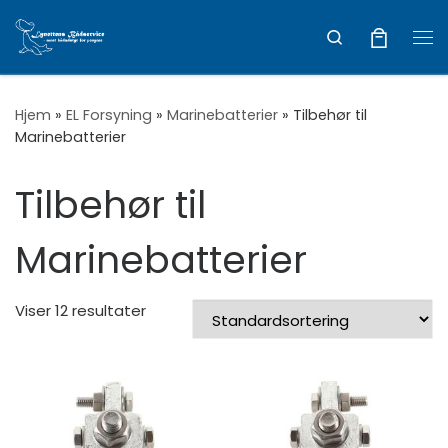
Vis hele indholdet
Search
Me
Hjem
»
EL Forsyning
»
Marinebatterier
»
Tilbehør til
Marinebatterier
Tilbehør til
Marinebatterier
Viser 12 resultater