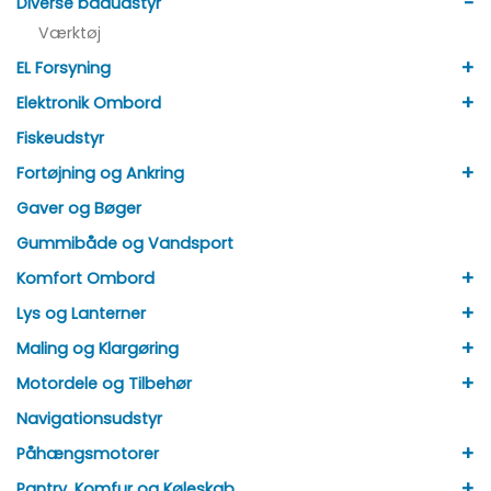
-
Diverse bådudstyr
Værktøj
+
EL Forsyning
+
Elektronik Ombord
Fiskeudstyr
+
Fortøjning og Ankring
Gaver og Bøger
Gummibåde og Vandsport
+
Komfort Ombord
+
Lys og Lanterner
+
Maling og Klargøring
+
Motordele og Tilbehør
Navigationsudstyr
+
Påhængsmotorer
+
Pantry, Komfur og Køleskab