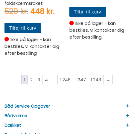
faldskærmsraket
Den oprindelige pris var: 529 
Den aktuelle pris er: 4
529
kr.
448
kr.
Tilføj til kurv
Ikke på lager - kan
Tilføj til kurv
bestilles, vi kontakter dig
efter bestilling
Ikke på lager - kan
bestilles, vi kontakter dig
efter bestilling
1
2
3
4
…
1.246
1.247
1.248
→
+
Båd Service Opgaver
+
Bådvarme
+
Dækket