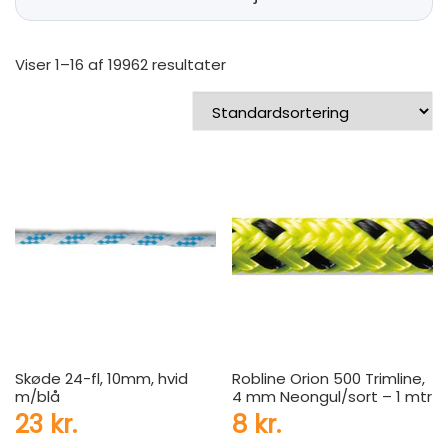
Viser 1–16 af 19962 resultater
Skøde 24-fl, 10mm, hvid
Robline Orion 500 Trimline,
m/blå
4 mm Neongul/sort – 1 mtr
23
kr.
8
kr.