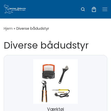
Vis hele indholdet
Search
Me
Hjem
»
Diverse bådudstyr
Diverse bådudstyr
Værktøj