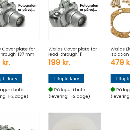
 Cover plate for
Wallas Cover plate for
Wallas El
through, 137 mm
lead-through,111
Isolation 
8
kr.
199
kr.
479
k
j til kurv
Tilføj til kurv
Tilføj t
lager i butik
På lager i butik
På lage
ing: 1-2 dage)
(levering: 1-2 dage)
(levering