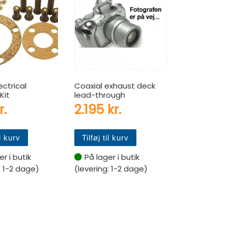
ectrical
Coaxial exhaust deck
Kit
lead-through
r.
2.195
kr.
il kurv
Tilføj til kurv
r i butik
På lager i butik
: 1-2 dage)
(levering: 1-2 dage)