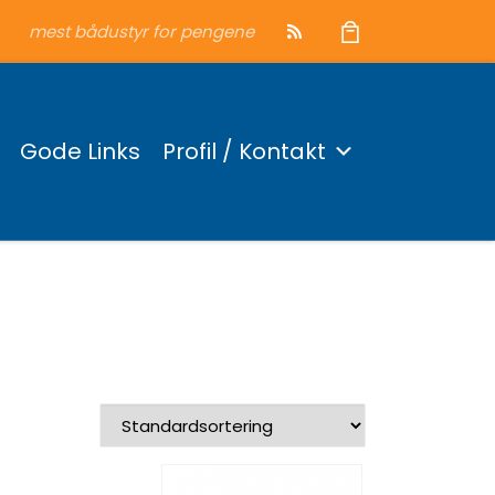
mest bådustyr for pengene
Gode Links
Profil / Kontakt