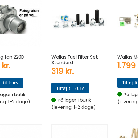
ng fan 220D
Wallas Fuel Filter Set –
Wallas M
Standard
9
kr.
1.799
319
kr.
j til kurv
Tilføj t
Tilføj til kurv
lager i butik
På lage
På lager i butik
ing: 1-2 dage)
(levering
(levering: 1-2 dage)