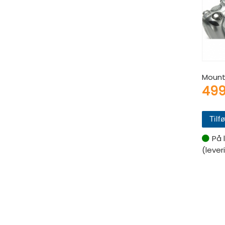
Mount
49
Tilfø
På 
(lever