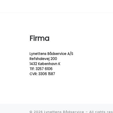
Firma
Lynettens Bådservice A/S
Refshalevej 200
1432 København K
Tlf: 3257 6106
CVR: 3306 1587
© 2026
Lynettens Bådservice
–
All rights r