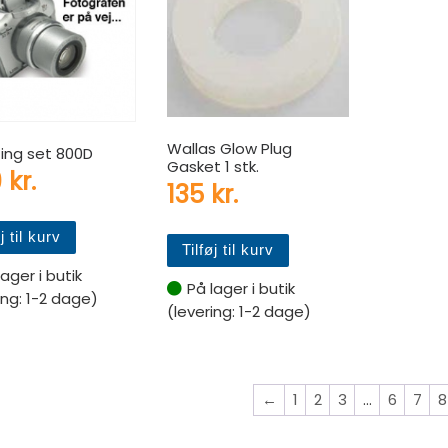
Wallas Glow Plug
ing set 800D
Gasket 1 stk.
9
kr.
135
kr.
j til kurv
Tilføj til kurv
lager i butik
På lager i butik
ing: 1-2 dage)
(levering: 1-2 dage)
←
1
2
3
…
6
7
8