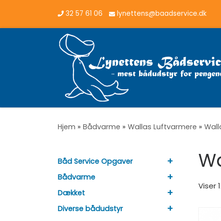
32 57 61 06
lynettens@baadservice.dk
Vis hele indholdet
Hjem
»
Bådvarme
»
Wallas Luftvarmere
»
Wall
Wa
+
Båd Service Opgaver
+
Bådvarme
Viser 
+
Dækket
+
Diverse bådudstyr