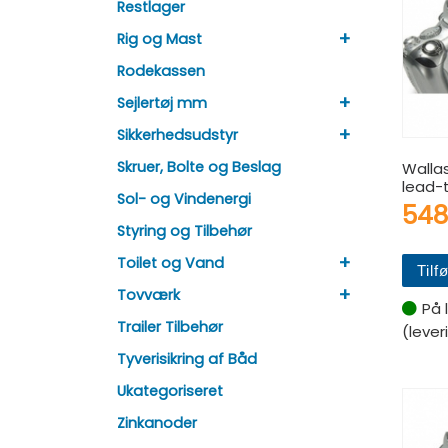
Restlager
+
Rig og Mast
Rodekassen
+
Sejlertøj mm
+
Sikkerhedsudstyr
Skruer, Bolte og Beslag
Wallas
lead-
Sol- og Vindenergi
54
Styring og Tilbehør
+
Toilet og Vand
Tilfø
+
Tovværk
På 
Trailer Tilbehør
(lever
Tyverisikring af Båd
Ukategoriseret
Zinkanoder