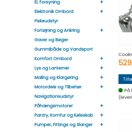
+
EL Forsyning
+
Elektronik Ombord
Fiskeudstyr
+
Fortøjning og Ankring
Gaver og Bøger
Gummibåde og Vandsport
Cooli
+
Komfort Ombord
52
+
Lys og Lanterner
+
Maling og Klargøring
Tilfø
+
Motordele og Tilbehør
På 
Navigationsudstyr
(lever
+
Påhængsmotorer
+
Pantry, Komfur og Køleskab
+
Pumper, Fittings og Slanger