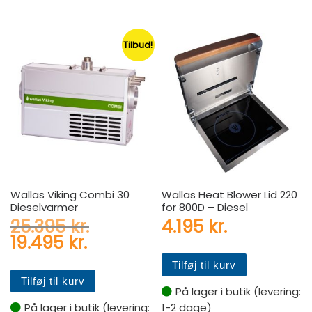
Tilbud!
Wallas Viking Combi 30
Wallas Heat Blower Lid 220
Dieselvarmer
for 800D – Diesel
Den oprindelige pris var: 2
25.395
kr.
4.195
kr.
Den aktuelle pris er: 19.495 
19.495
kr.
Tilføj til kurv
Tilføj til kurv
På lager i butik (levering:
På lager i butik (levering:
1-2 dage)