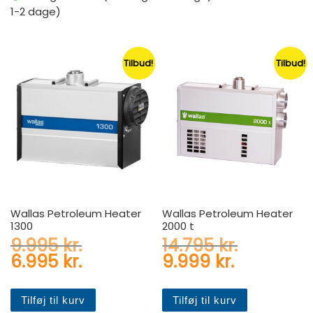
1-2 dage)
Tilbud!
Tilbud!
Wallas Petroleum Heater
Wallas Petroleum Heater
1300
2000 t
Den oprindelige pris var: 9.
Den oprin
9.995
kr.
14.795
kr.
Den aktuelle pris er: 6.995 k
Den aktuel
6.995
kr.
9.999
kr.
Tilføj til kurv
Tilføj til kurv