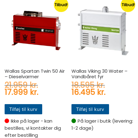
Tilbud!
Tilbud!
Wallas Spartan Twin 50 Air
Wallas Viking 30 Water –
– Dieselvarmer
Vandbåret fyr
Den oprindelige pris var: 21
Den oprin
21.959
kr.
18.595
kr.
Den aktuelle pris er: 17.999 
Den aktue
17.999
kr.
16.495
kr.
Tilføj til kurv
Tilføj til kurv
Ikke på lager - kan
På lager i butik (levering:
bestilles, vi kontakter dig
1-2 dage)
efter bestilling