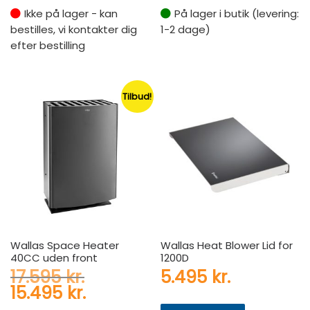
Ikke på lager - kan
På lager i butik (levering:
bestilles, vi kontakter dig
1-2 dage)
efter bestilling
Tilbud!
Wallas Space Heater
Wallas Heat Blower Lid for
40CC uden front
1200D
Den oprindelige pris var: 17
17.595
kr.
5.495
kr.
Den aktuelle pris er: 15.495 
15.495
kr.