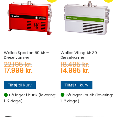
Wallas Spartan 50 Air –
Wallas Viking Air 30
Dieselvarmer
Dieselvarmer
Den oprindelige pris var: 22
Den oprin
22.195
kr.
18.495
kr.
Den aktuelle pris er: 17.999 
Den aktue
17.999
kr.
14.995
kr.
Tilføj til kurv
Tilføj til kurv
På lager i butik (levering:
På lager i butik (levering:
1-2 dage)
1-2 dage)