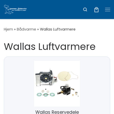
Vis hele indholdet
Search
Me
Hjem
»
Bådvarme
»
Wallas Luftvarmere
Wallas Luftvarmere
Wallas Reservedele