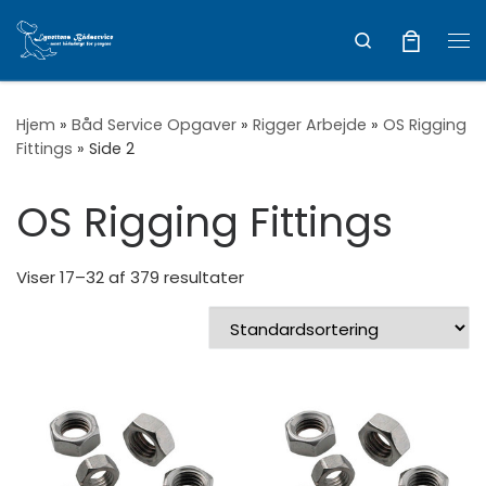
Vis hele indholdet
Search
Me
Hjem
»
Båd Service Opgaver
»
Rigger Arbejde
»
OS Rigging
Fittings
»
Side 2
OS Rigging Fittings
Viser 17–32 af 379 resultater