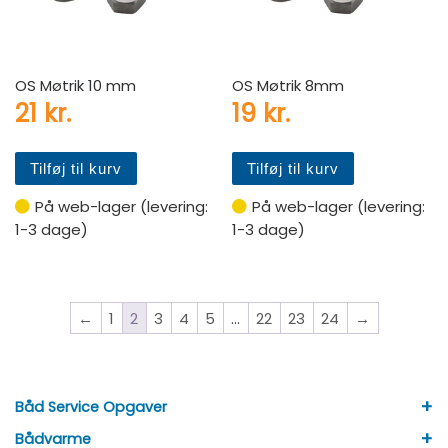
OS Møtrik 10 mm
OS Møtrik 8mm
21
kr.
19
kr.
Tilføj til kurv
Tilføj til kurv
På web-lager (levering:
På web-lager (levering:
1-3 dage)
1-3 dage)
←
1
2
3
4
5
…
22
23
24
→
+
Båd Service Opgaver
+
Bådvarme