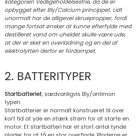
kategorien Vedligeholdelsesfrie, da de er
opbygget efter Bly/Calcium princippet. Lidt
unormalt har de alligevel skruepropper, fordi
mange fortsat ønsker at kunne efterfylde med
destilleret vand om uheldet skulle være ude,
at der er sket en overladning og en del af
elektrolytten derfor er fordampet.
2. BATTERITYPER
Startbatteriet
, sædvanligvis Bly/antimon
typen.
Startbatterier er normalt konstrueret til over
kort tid at yde en stærk strøm for at starte en
motor. Et startbatteri har et stort antal tynde
plader for at få en stor overflade. Pladerne er