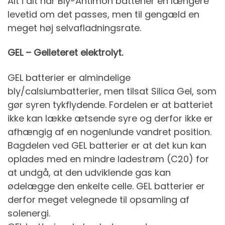
Alt i alt har Bly-Antimon batterier en længere
levetid om det passes, men til gengæld en
meget høj selvafladningsrate.
GEL – Gelleteret elektrolyt.
GEL batterier er almindelige
bly/calsiumbatterier, men tilsat Silica Gel, som
gør syren tykflydende. Fordelen er at batteriet
ikke kan lække ætsende syre og derfor ikke er
afhængig af en nogenlunde vandret position.
Bagdelen ved GEL batterier er at det kun kan
oplades med en mindre ladestrøm (C20) for
at undgå, at den udviklende gas kan
ødelægge den enkelte celle. GEL batterier er
derfor meget velegnede til opsamling af
solenergi.