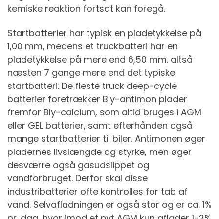
kemiske reaktion fortsat kan foregå.
Startbatterier har typisk en pladetykkelse på
1,00 mm, medens et truckbatteri har en
pladetykkelse på mere end 6,50 mm. altså
næsten 7 gange mere end det typiske
startbatteri. De fleste truck deep-cycle
batterier foretrækker Bly-antimon plader
fremfor Bly-calcium, som altid bruges i AGM
eller GEL batterier, samt efterhånden også
mange startbatterier til biler. Antimonen øger
pladernes livslængde og styrke, men øger
desværre også gasudslippet og
vandforbruget. Derfor skal disse
industribatterier ofte kontrolles for tab af
vand. Selvafladningen er også stor og er ca. 1%
pr. dag, hvor imod et nyt AGM kun aflader 1-2%