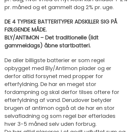
pr. måned og et gammelt dog 2% pr. uge.
DE 4 TYPISKE BATTERITYPER ADSKILLER SIG PÅ
FØLGENDE MÅDE.
BLY/ANTIMON – Det traditionelle (lidt
gammeldags) åbne startbatteri.
De aller billigste batterier er som regel
opbygget med Bly/Antimon plader og er
derfor altid forsynet med propper for
efterfyldning. De har en meget stor
fordampning og skal derfor tilses oftere for
efterfyldning af vand. Derudover betyder
brugen af antimon også at de har en stor
selvafladning og som regel bør efterlades
hver 3-5 måned selv uden forbrug.
De bør altid placeres i et godt udluftet rum og