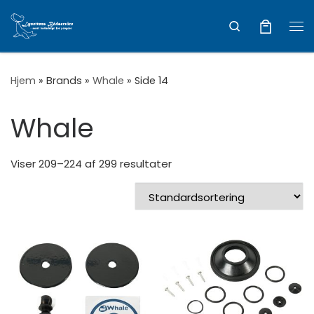
Vis hele indholdet
Search
Me
Hjem
»
Brands
»
Whale
»
Side 14
Whale
Viser 209–224 af 299 resultater