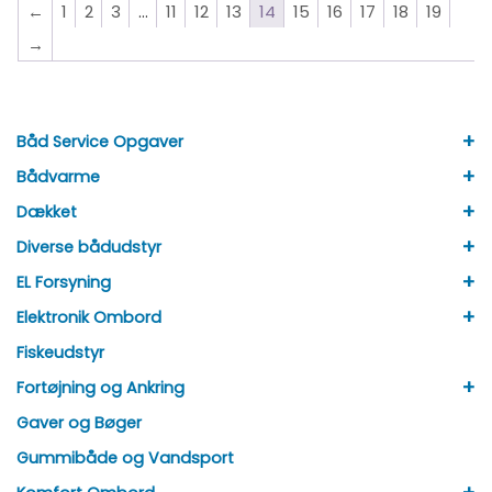
←
1
2
3
…
11
12
13
14
15
16
17
18
19
→
+
Båd Service Opgaver
+
Bådvarme
+
Dækket
+
Diverse bådudstyr
+
EL Forsyning
+
Elektronik Ombord
Fiskeudstyr
+
Fortøjning og Ankring
Gaver og Bøger
Gummibåde og Vandsport