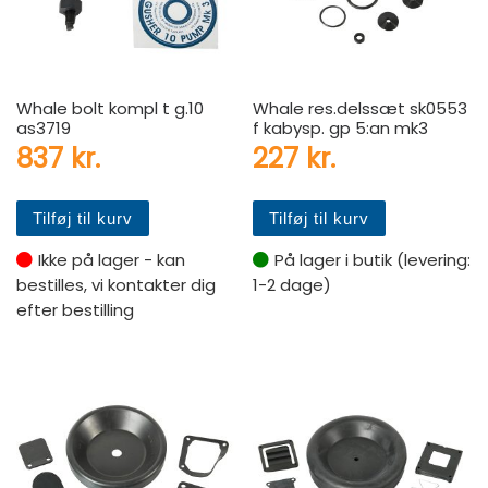
Whale bolt kompl t g.10
Whale res.delssæt sk0553
as3719
f kabysp. gp 5:an mk3
837
kr.
227
kr.
Tilføj til kurv
Tilføj til kurv
Ikke på lager - kan
På lager i butik (levering:
bestilles, vi kontakter dig
1-2 dage)
efter bestilling