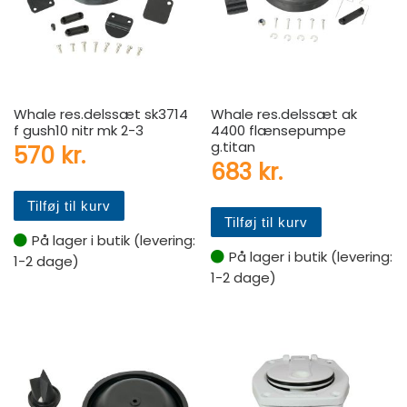
Whale res.delssæt sk3714
Whale res.delssæt ak
f gush10 nitr mk 2-3
4400 flænsepumpe
g.titan
570
kr.
683
kr.
Tilføj til kurv
Tilføj til kurv
På lager i butik (levering:
På lager i butik (levering:
1-2 dage)
1-2 dage)