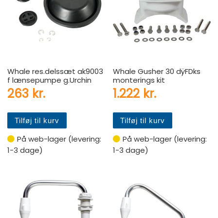
Whale res.delssæt ak9003
Whale Gusher 30 dÿFDks
f lænsepumpe g.Urchin
monterings kit
263
kr.
1.222
kr.
Tilføj til kurv
Tilføj til kurv
På web-lager (levering:
På web-lager (levering:
1-3 dage)
1-3 dage)