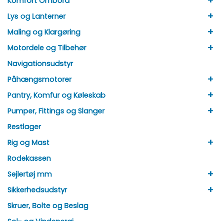
+
Komfort Ombord
+
Lys og Lanterner
+
Maling og Klargøring
+
Motordele og Tilbehør
Navigationsudstyr
+
Påhængsmotorer
+
Pantry, Komfur og Køleskab
+
Pumper, Fittings og Slanger
Restlager
+
Rig og Mast
Rodekassen
+
Sejlertøj mm
+
Sikkerhedsudstyr
Skruer, Bolte og Beslag