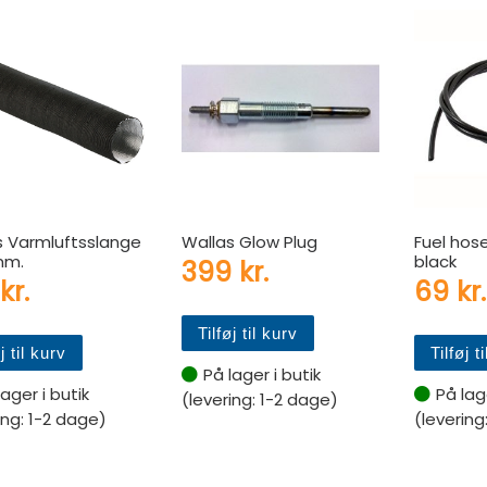
s Varmluftsslange
Wallas Glow Plug
Fuel hos
mm.
black
399
kr.
kr.
69
kr.
Tilføj til kurv
j til kurv
Tilføj t
På lager i butik
lager i butik
På lage
(levering: 1-2 dage)
ing: 1-2 dage)
(levering