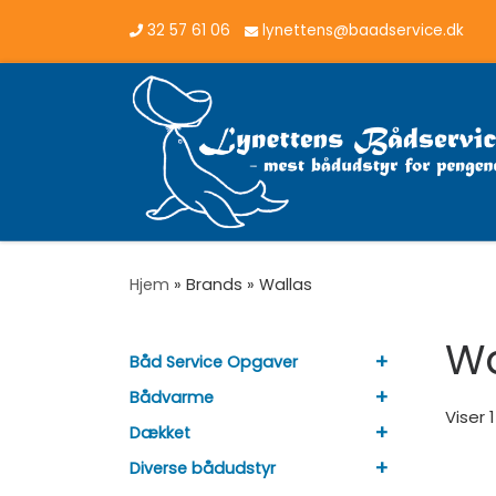
32 57 61 06
lynettens@baadservice.dk
Vis hele indholdet
Hjem
»
Brands
»
Wallas
Wa
+
Båd Service Opgaver
+
Bådvarme
Viser 
+
Dækket
+
Diverse bådudstyr