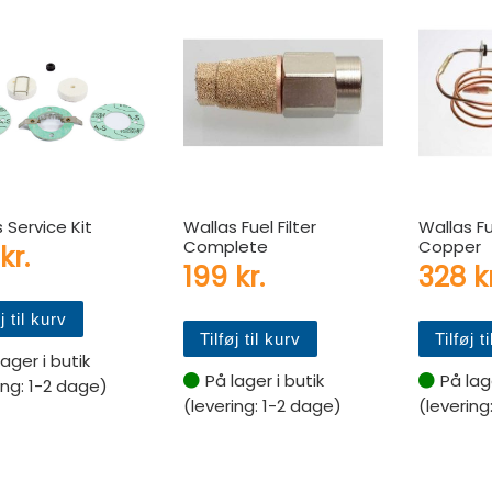
 Service Kit
Wallas Fuel Filter
Wallas Fu
Complete
Copper
kr.
199
kr.
328
k
j til kurv
Tilføj til kurv
Tilføj t
lager i butik
På lager i butik
På lage
ing: 1-2 dage)
(levering: 1-2 dage)
(levering