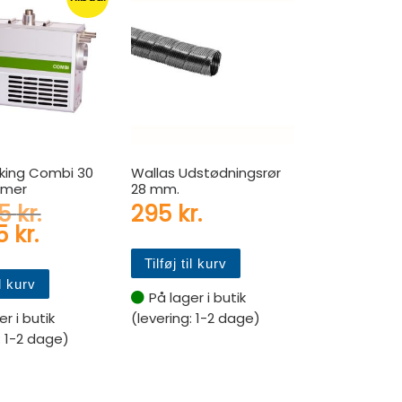
iking Combi 30
Wallas Udstødningsrør
rmer
28 mm.
kr..
 pris var: 18.595 kr..
Den oprindelige pris var: 25.395 k
95
kr.
295
kr.
is er: 16.495 kr..
Den aktuelle pris er: 19.495 kr..
95
kr.
Tilføj til kurv
il kurv
På lager i butik
r i butik
(levering: 1-2 dage)
: 1-2 dage)