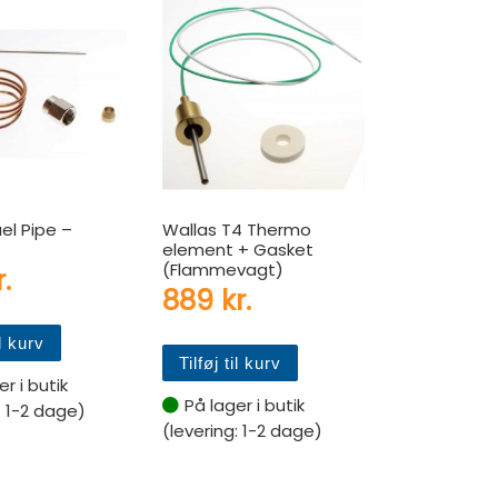
el Pipe –
Wallas T4 Thermo
element + Gasket
(Flammevagt)
r.
889
kr.
il kurv
Tilføj til kurv
r i butik
På lager i butik
: 1-2 dage)
(levering: 1-2 dage)