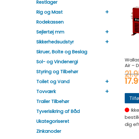
Restlager
+
Rig og Mast
Rodekassen
+
Sejlertøj mm
+
Sikkerhedsudstyr
Skruer, Bolte og Beslag
Walla
Sol- og Vindenergi
Air – 
Styring og Tilbehør
21.
17.
+
Toilet og Vand
+
Tovværk
Tilfø
Trailer Tilbehør
Ikk
Tyverisikring af Båd
bestil
Ukategoriseret
dig ef
Zinkanoder