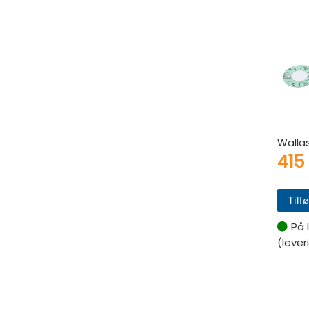
Wallas
415
Tilfø
På 
(lever