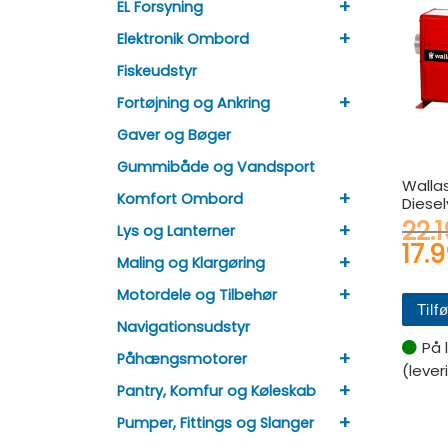
+
EL Forsyning
+
Elektronik Ombord
Fiskeudstyr
+
Fortøjning og Ankring
Gaver og Bøger
Gummibåde og Vandsport
Wallas
+
Komfort Ombord
Diese
22.
+
Lys og Lanterner
17.
+
Maling og Klargøring
+
Motordele og Tilbehør
Tilfø
Navigationsudstyr
På 
+
Påhængsmotorer
(lever
+
Pantry, Komfur og Køleskab
+
Pumper, Fittings og Slanger