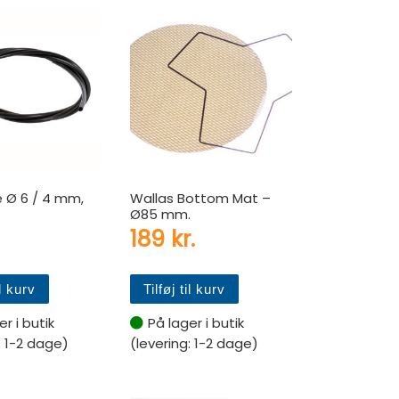
e Ø 6 / 4 mm,
Wallas Bottom Mat –
Ø85 mm.
189
kr.
il kurv
Tilføj til kurv
r i butik
På lager i butik
: 1-2 dage)
(levering: 1-2 dage)