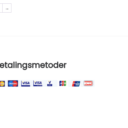
4
→
etalingsmetoder