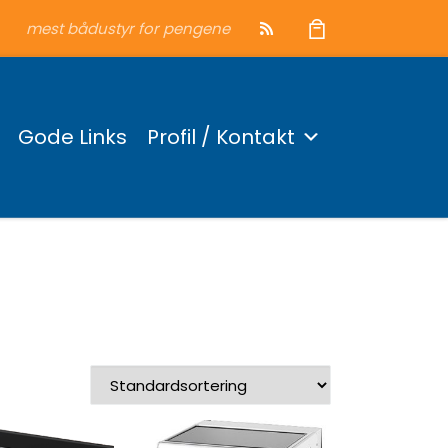
mest bådustyr for pengene
Gode Links
Profil / Kontakt