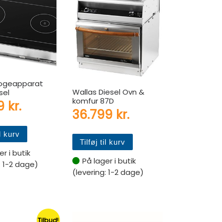
Kogeapparat
Wallas Diesel Ovn &
sel
komfur 87D
99
kr.
r..
 pris var: 18.495 kr..
36.799
kr.
is er: 14.995 kr..
il kurv
Tilføj til kurv
r i butik
På lager i butik
: 1-2 dage)
(levering: 1-2 dage)
Tilbud!