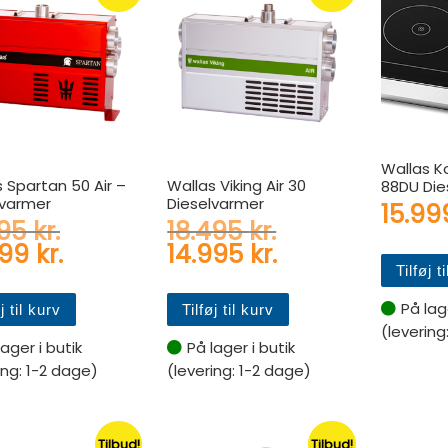
Wallas 
 Spartan 50 Air –
Wallas Viking Air 30
88DU Die
lvarmer
Dieselvarmer
15.9
Den oprindelige pris var: 22.195 k
Den oprindelige
195
kr.
18.495
kr.
Den aktuelle pris er: 17.999 kr..
Den aktuelle pr
999
kr.
14.995
kr.
Tilføj t
På lage
j til kurv
Tilføj til kurv
(levering
lager i butik
På lager i butik
ing: 1-2 dage)
(levering: 1-2 dage)
Tilbud!
Tilbud!