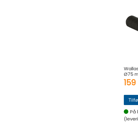
Walla
Ø75 
159
Tilfø
På 
(lever