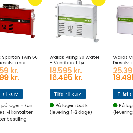
s Spartan Twin 50
Wallas Viking 30 Water
Wallas V
Dieselvarmer
– Vandbåret fyr
Dieselva
Den oprindelige pris var: 21.959 
Den oprindelige
959
kr.
18.595
kr.
25.3
Den aktuelle pris er: 17.999 kr..
Den aktuelle pr
999
kr.
16.495
kr.
19.4
j til kurv
Tilføj til kurv
Tilføj t
e på lager - kan
På lager i butik
På lage
les, vi kontakter
(levering: 1-2 dage)
(levering
ter bestilling