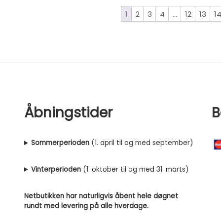
1
2
3
4
…
12
13
1
Åbningstider
B
Sommerperioden
(1. april til og med september)
Vinterperioden
(1. oktober til og med 31. marts)
Netbutikken har naturligvis åbent hele døgnet
rundt med levering på alle hverdage.