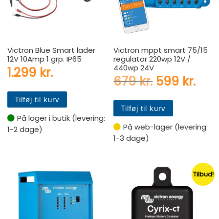
Victron Blue Smart lader
Victron mppt smart 75/15
12V 10Amp 1 grp. IP65
regulator 220wp 12V /
440wp 24V
1.299
kr.
Den oprinde
Den 
679
kr.
599
kr.
Tilføj til kurv
Tilføj til kurv
På lager i butik (levering:
På web-lager (levering:
1-2 dage)
1-3 dage)
Tilbud!