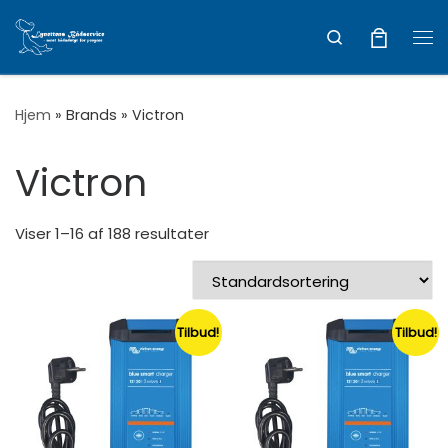
Vis hele indholdet
Search
Me
Hjem
»
Brands
»
Victron
Victron
Viser 1–16 af 188 resultater
Tilbud!
Tilbud!