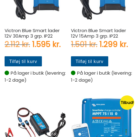
Victron Blue Smart lader
Victron Blue Smart lader
12V 30Amp 3 grp. IP22
12V 15Amp 3 grp. IP22
Den oprindelige pris var: 2.112
Den aktuelle pris er: 1
Den oprinde
De
2.112
kr.
1.595
kr.
1.501
kr.
1.299
kr.
Tilføj til kurv
Tilføj til kurv
På lager i butik (levering:
På lager i butik (levering:
1-2 dage)
1-2 dage)
Tilbud!