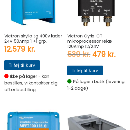
Victron skylla tg 400v lader
Victron Cyrix-CT
24V 50Amp 1 +1 grp.
mikroprocessor relæ
120Amp 12/24V
12.579
kr.
Den oprinde
Den 
539
kr.
479
kr.
Tilføj til kurv
Tilføj til kurv
Ikke på lager - kan
På lager i butik (levering:
bestilles, vi kontakter dig
1-2 dage)
efter bestilling