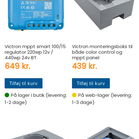
Victron mppt smart 100/15
Victron monteringsboks til
regulator 220wp 12v /
både color control og
440wp 24v BT
mppt panel
649
kr.
439
kr.
Tilføj til kurv
Tilføj til kurv
På lager i butik (levering:
På web-lager (levering:
1-2 dage)
1-3 dage)