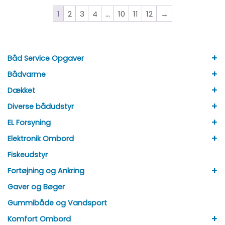
1
2
3
4
…
10
11
12
→
+
Båd Service Opgaver
+
Bådvarme
+
Dækket
+
Diverse bådudstyr
+
EL Forsyning
+
Elektronik Ombord
Fiskeudstyr
+
Fortøjning og Ankring
Gaver og Bøger
Gummibåde og Vandsport
+
Komfort Ombord