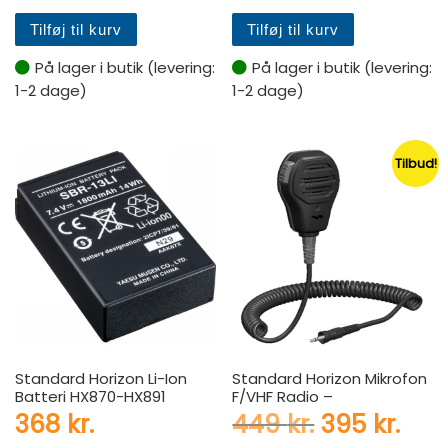
Tilføj til kurv
Tilføj til kurv
På lager i butik (levering:
På lager i butik (levering:
1-2 dage)
1-2 dage)
Tilbud!
Standard Horizon Li-Ion
Standard Horizon Mikrofon
Batteri HX870-HX891
F/VHF Radio –
Den oprind
Den 
368
kr.
449
kr.
395
kr.