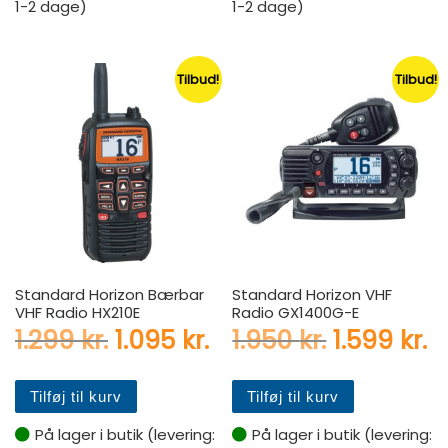
1-2 dage)
1-2 dage)
Tilbud!
Tilbud!
Standard Horizon Bærbar
Standard Horizon VHF
VHF Radio HX210E
Radio GX1400G-E
Den oprindelige pris var: 1.2
Den aktuelle pris er: 
Den oprind
D
1.299
kr.
1.095
kr.
1.950
kr.
1.599
kr.
Tilføj til kurv
Tilføj til kurv
På lager i butik (levering:
På lager i butik (levering: