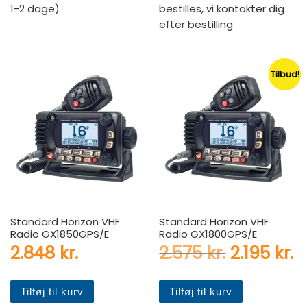
1-2 dage)
bestilles, vi kontakter dig
efter bestilling
Tilbud!
Standard Horizon VHF
Standard Horizon VHF
Radio GX1850GPS/E
Radio GX1800GPS/E
Den oprin
D
2.848
kr.
2.575
kr.
2.195
kr.
Tilføj til kurv
Tilføj til kurv