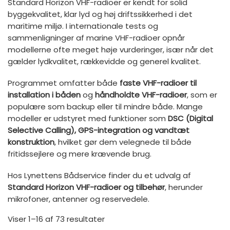
Standard Horizon VHF-radioer er kendt for solid
byggekvalitet, klar lyd og høj driftssikkerhed i det
maritime miljø. I internationale tests og
sammenligninger af marine VHF-radioer opnår
modellerne ofte meget høje vurderinger, især når det
gælder lydkvalitet, rækkevidde og generel kvalitet.
Programmet omfatter både
faste VHF-radioer til
installation i båden
og
håndholdte VHF-radioer
, som er
populære som backup eller til mindre både. Mange
modeller er udstyret med funktioner som
DSC (Digital
Selective Calling), GPS-integration og vandtæt
konstruktion
, hvilket gør dem velegnede til både
fritidssejlere og mere krævende brug.
Hos Lynettens Bådservice finder du et udvalg af
Standard Horizon VHF-radioer og tilbehør
, herunder
mikrofoner, antenner og reservedele.
Viser 1–16 af 73 resultater