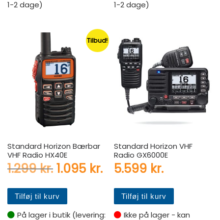
1-2 dage)
1-2 dage)
Tilbud!
Standard Horizon Bærbar
Standard Horizon VHF
VHF Radio HX40E
Radio GX6000E
Den oprindelige pris var: 1.2
Den aktuelle pris er: 
1.299
kr.
1.095
kr.
5.599
kr.
Tilføj til kurv
Tilføj til kurv
På lager i butik (levering:
Ikke på lager - kan