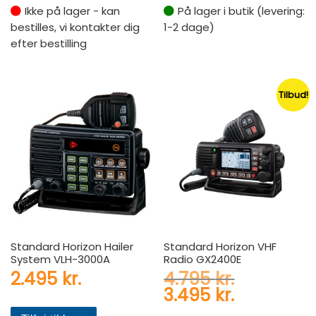
Ikke på lager - kan
På lager i butik (levering:
bestilles, vi kontakter dig
1-2 dage)
efter bestilling
Tilbud!
Standard Horizon Hailer
Standard Horizon VHF
System VLH-3000A
Radio GX2400E
Den oprind
2.495
kr.
4.795
kr.
Den aktuel
3.495
kr.