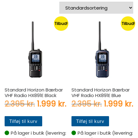
Tilbud!
Tilbud!
Standard Horizon Bærbar
Standard Horizon Bærbar
VHF Radio HX891E Black
VHF Radio HX891E Blue
Den oprindelige pris var: 2.
Den aktuelle pris er:
Den oprin
D
2.395
kr.
1.999
kr.
2.395
kr.
1.999
kr.
Tilføj til kurv
Tilføj til kurv
På lager i butik (levering:
På lager i butik (levering: