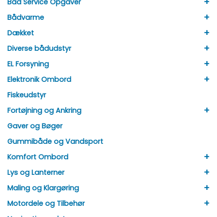
+
Båd Service Opgaver
+
Bådvarme
+
Dækket
+
Diverse bådudstyr
+
EL Forsyning
+
Elektronik Ombord
Fiskeudstyr
+
Fortøjning og Ankring
Gaver og Bøger
Gummibåde og Vandsport
+
Komfort Ombord
+
Lys og Lanterner
+
Maling og Klargøring
+
Motordele og Tilbehør