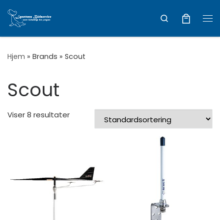
Vis hele indholdet
Search
Me
Hjem
»
Brands
»
Scout
Scout
Viser 8 resultater