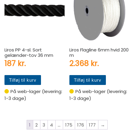
Liros PP 4-sl. Sort
Liros Flagline 6mm hvid 200
gelænder-tov 36 mm
m
187
kr.
2.368
kr.
Tilføj til kurv
Tilføj til kurv
På web-lager (levering:
På web-lager (levering:
1-3 dage)
1-3 dage)
1
2
3
4
…
175
176
177
→