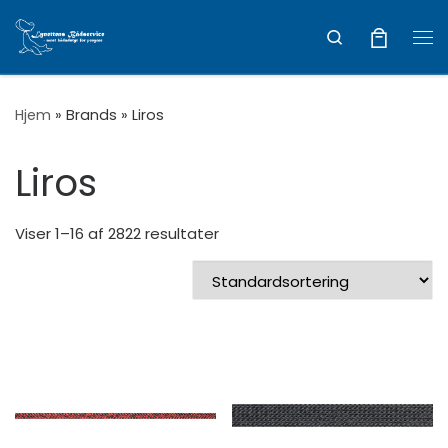
Vis hele indholdet
Search
Me
Hjem
»
Brands
»
Liros
Liros
Viser 1–16 af 2822 resultater