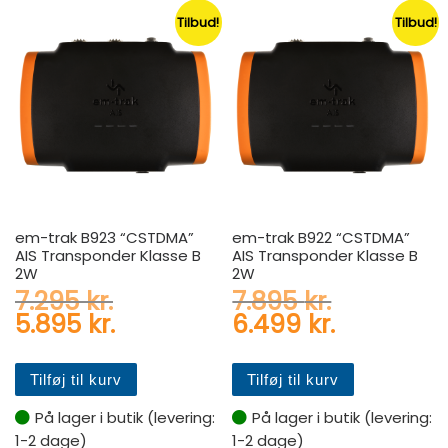
Tilbud!
Tilbud!
em-trak B923 “CSTDMA”
em-trak B922 “CSTDMA”
AIS Transponder Klasse B
AIS Transponder Klasse B
2W
2W
Den oprindelige pris var: 7.2
Den oprind
7.295
kr.
7.895
kr.
Den aktuelle pris er: 5.895 kr
Den aktuel
5.895
kr.
6.499
kr.
Tilføj til kurv
Tilføj til kurv
På lager i butik (levering:
På lager i butik (levering:
1-2 dage)
1-2 dage)