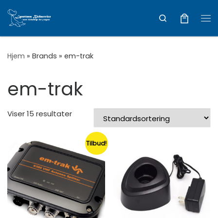
Vis hele indholdet
Search
Me
Hjem
»
Brands
»
em-trak
em-trak
Viser 15 resultater
Tilbud!