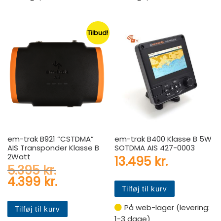
Tilbud!
em-trak B921 “CSTDMA”
em-trak B400 Klasse B 5W
AIS Transponder Klasse B
SOTDMA AIS 427-0003
2Watt
13.495
kr.
Den oprindelige pris var: 5.3
5.395
kr.
Den aktuelle pris er: 4.399 k
4.399
kr.
Tilføj til kurv
På web-lager (levering:
Tilføj til kurv
1-3 dage)