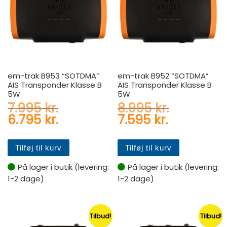
em-trak B953 “SOTDMA”
em-trak B952 “SOTDMA”
AIS Transponder Klasse B
AIS Transponder Klasse B
5W
5W
Den oprindelige pris var: 7.
Den oprind
7.995
kr.
8.995
kr.
Den aktuelle pris er: 6.795 kr
Den aktuel
6.795
kr.
7.595
kr.
Tilføj til kurv
Tilføj til kurv
På lager i butik (levering:
På lager i butik (levering:
1-2 dage)
1-2 dage)
Tilbud!
Tilbud!