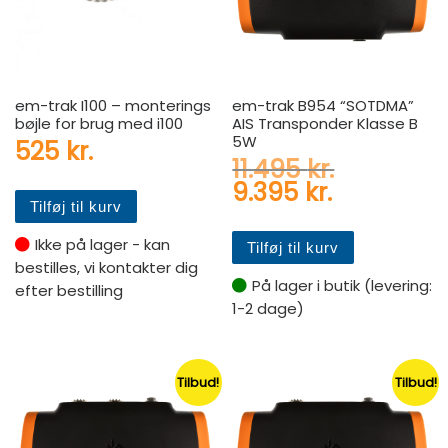
em-trak I100 – monterings
em-trak B954 “SOTDMA”
bøjle for brug med i100
AIS Transponder Klasse B
5W
525
kr.
Den oprind
11.495
kr.
Den aktuel
9.395
kr.
Tilføj til kurv
Ikke på lager - kan
Tilføj til kurv
bestilles, vi kontakter dig
På lager i butik (levering:
efter bestilling
1-2 dage)
Tilbud!
Tilbud!