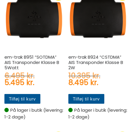
em-trak B951 “SOTDMA”
em-trak B924 “CSTDMA”
AIS Transponder Klasse B
AIS Transponder Klasse B
5Watt
2W
Den oprindelige pris var: 6.
Den oprin
6.495
kr.
10.395
kr.
Den aktuelle pris er: 5.495 k
Den aktuel
5.495
kr.
8.495
kr.
Tilføj til kurv
Tilføj til kurv
På lager i butik (levering:
På lager i butik (levering:
1-2 dage)
1-2 dage)