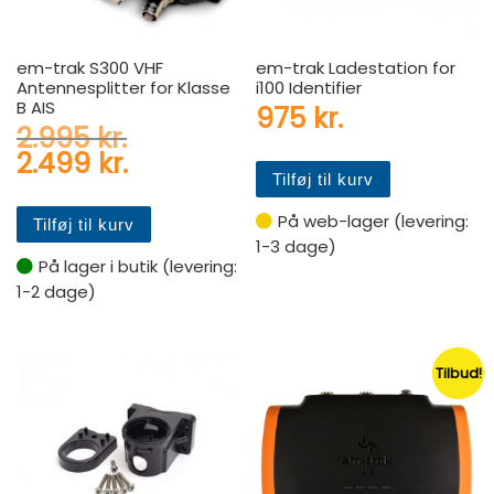
em-trak S300 VHF
em-trak Ladestation for
Antennesplitter for Klasse
i100 Identifier
B AIS
975
kr.
Den oprindelige pris var: 2.
2.995
kr.
Den aktuelle pris er: 2.499 k
2.499
kr.
Tilføj til kurv
På web-lager (levering:
Tilføj til kurv
1-3 dage)
På lager i butik (levering:
1-2 dage)
Tilbud!